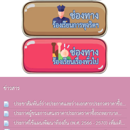
ข่าวสาร
ประชาสัมพันธ์ร่างประกาศและร่างเอกสารประกวดราคาซื้อ
รถบรรทุก(ดีเซล) ประจำกองคลังฯ
ประกาศผู้ชนะการเสนอราคาประกวดราคาซื้อรถพยาบาล
13 ก.ค. 2569
ฉุกเฉิน(รถกระบะ) ด้วยวิธีประกวดราคาอิเล็กทรอนิกส์(e-
ประกาศใช้แผนพัฒนาท้องถิ่น (พ.ศ. 2566 - 2570) เพิ่มเติม