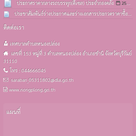
bidding)
ครั้งที่ 3 / 2569
08 ก.ค. 2569
06 ก.ค. 2569
ประกาศราคากลางรถบรรทุก(ดีเซล) ประจำกองคลัง
25
มิ.ย. 2569
ประชาสัมพันธ์ร่างประกาศและร่างเอกสารประกวดราคาซื้อ
รถบรรทุก(ดีเซล) ประจำกองคลังฯ
25 มิ.ย. 2569
ติดต่อเรา
เทศบาลตำบลหนองปล่อง
เลขที่ 153 หมู่ที่ 3 ตำบลหนองปล่อง อำเภอชำนิ จังหวัดบุรีรัมย์
31110
โทร : 044666045
saraban_05311802@dla.go.th
www.nongplong.go.th
แผนที่