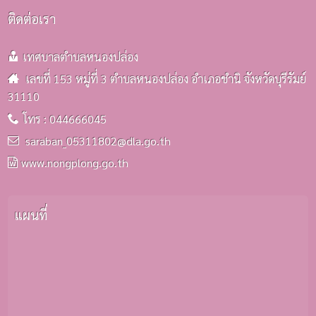
รถบรรทุก(ดีเซล) ประจำกองคลังฯ
25 มิ.ย. 2569
ติดต่อเรา
เทศบาลตำบลหนองปล่อง
เลขที่ 153 หมู่ที่ 3 ตำบลหนองปล่อง อำเภอชำนิ จังหวัดบุรีรัมย์
31110
โทร : 044666045
saraban_05311802@dla.go.th
www.nongplong.go.th
แผนที่