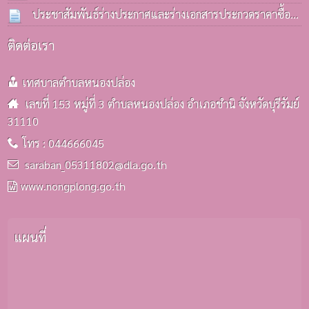
มิ.ย. 2569
ประชาสัมพันธ์ร่างประกาศและร่างเอกสารประกวดราคาซื้อ
รถบรรทุก(ดีเซล) ประจำกองคลังฯ
25 มิ.ย. 2569
ติดต่อเรา
เทศบาลตำบลหนองปล่อง
เลขที่ 153 หมู่ที่ 3 ตำบลหนองปล่อง อำเภอชำนิ จังหวัดบุรีรัมย์
31110
โทร : 044666045
saraban_05311802@dla.go.th
www.nongplong.go.th
แผนที่