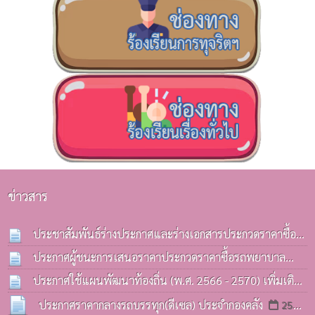
ข่าวสาร
ประชาสัมพันธ์ร่างประกาศและร่างเอกสารประกวดราคาซื้อ
รถบรรทุก(ดีเซล) ประจำกองคลังฯ
ประกาศผู้ชนะการเสนอราคาประกวดราคาซื้อรถพยาบาล
13 ก.ค. 2569
ฉุกเฉิน(รถกระบะ) ด้วยวิธีประกวดราคาอิเล็กทรอนิกส์(e-
ประกาศใช้แผนพัฒนาท้องถิ่น (พ.ศ. 2566 - 2570) เพิ่มเติม
bidding)
ครั้งที่ 3 / 2569
08 ก.ค. 2569
06 ก.ค. 2569
ประกาศราคากลางรถบรรทุก(ดีเซล) ประจำกองคลัง
25