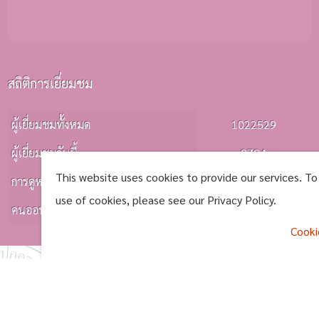
สถิติการเยี่ยมชม
ผู้เยี่ยมชมทั้งหมด
1022529
ผู้เยี่ยมชมวันนี้
0794
This website uses cookies to provide our services. To
การดูหน้าเว็บ
0881
use of cookies, please see our Privacy Policy.
คนออนไลน์
0001
Cooki
การแสดงผลหน้าเว็บไซต์จะสมบูรณ์ที่สุดสำหรับ Google Chrome และ Firefox สงวน
^
ลิขสิทธิ์ 2562 โดย
เทศบาลตำบลหนองปล่อง
page process
0.1094
วินาที (
8
quries.)